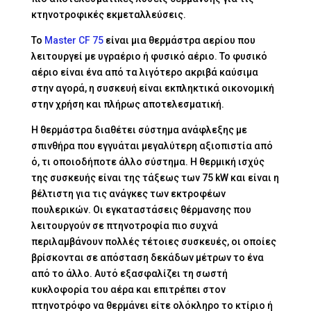
κτηνοτροφικές εκμεταλλεύσεις.
Το
Master CF 75
είναι μια θερμάστρα αερίου που
λειτουργεί με υγραέριο ή φυσικό αέριο. Το φυσικό
αέριο είναι ένα από τα λιγότερο ακριβά καύσιμα
στην αγορά, η συσκευή είναι εκπληκτικά οικονομική
στην χρήση και πλήρως αποτελεσματική.
Η θερμάστρα διαθέτει σύστημα ανάφλεξης με
σπινθήρα που εγγυάται μεγαλύτερη αξιοπιστία από
ό, τι οποιοδήποτε άλλο σύστημα. Η θερμική ισχύς
της συσκευής είναι της τάξεως των 75 kW και είναι η
βέλτιστη για τις ανάγκες των εκτροφέων
πουλερικών. Οι εγκαταστάσεις θέρμανσης που
λειτουργούν σε πτηνοτροφία πιο συχνά
περιλαμβάνουν πολλές τέτοιες συσκευές, οι οποίες
βρίσκονται σε απόσταση δεκάδων μέτρων το ένα
από το άλλο. Αυτό εξασφαλίζει τη σωστή
κυκλοφορία του αέρα και επιτρέπει στον
πτηνοτρόφο να θερμάνει είτε ολόκληρο το κτίριο ή