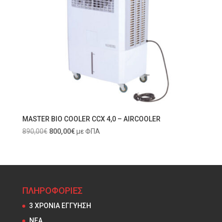
MASTER BIO COOLER CCX 4,0 – AIRCOOLER
Original
Current
890,00
€
800,00
€
με ΦΠΑ
price
price
was:
is:
890,00€.
800,00€.
ΠΛΗΡΟΦΟΡΙΕΣ
3 ΧΡΟΝΙΑ ΕΓΓΥΗΣΗ
NEA