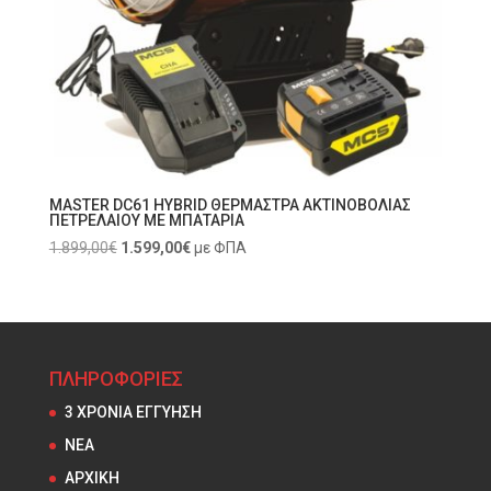
MASTER DC61 HYBRID ΘΕΡΜΑΣΤΡΑ ΑΚΤΙΝΟΒΟΛΙΑΣ
ΠΕΤΡΕΛΑΙΟΥ ΜΕ ΜΠΑΤΑΡΙΑ
Original
Current
1.899,00
€
1.599,00
€
με ΦΠΑ
price
price
was:
is:
1.899,00€.
1.599,00€.
ΠΛΗΡΟΦΟΡΙΕΣ
3 ΧΡΟΝΙΑ ΕΓΓΥΗΣΗ
NEA
ΑΡΧΙΚΗ