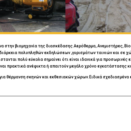
να στην βιομηχανία της διασκέδασης.Αερόθερμα, Ανεμιστήρες, Bi
ν διάρκεια πολυπληθών εκδηλώσεων ,γυρισμάτων ταινιών και σε 
ίστανται πολύ εύκολα σημαίνει ότι είναι ιδανικά για προσωρινέ
ναι πρακτικά ανέφικτα ή απαιτούν μεγάλο χρόνο εγκατάστασης κ
ς για θέρμανση σκηνών και εκθεσιακών χώρων.Ειδικά σχεδιασμέν