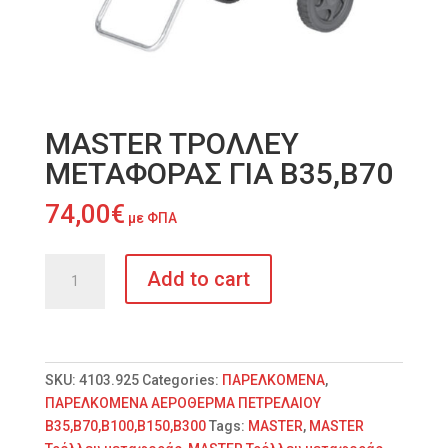
MASTER ΤΡΟΛΛΕΥ
ΜΕΤΑΦΟΡΑΣ ΓΙΑ B35,B70
74,00
€
με ΦΠΑ
MASTER
Add to cart
ΤΡΟΛΛΕΥ
ΜΕΤΑΦΟΡΑΣ
ΓΙΑ
B35,B70
quantity
SKU:
4103.925
Categories:
ΠΑΡΕΛΚΟΜΕΝΑ
,
ΠΑΡΕΛΚΟΜΕΝΑ ΑΕΡΟΘΕΡΜΑ ΠΕΤΡΕΛΑΙΟΥ
Β35,Β70,Β100,Β150,Β300
Tags:
MASTER
,
MASTER