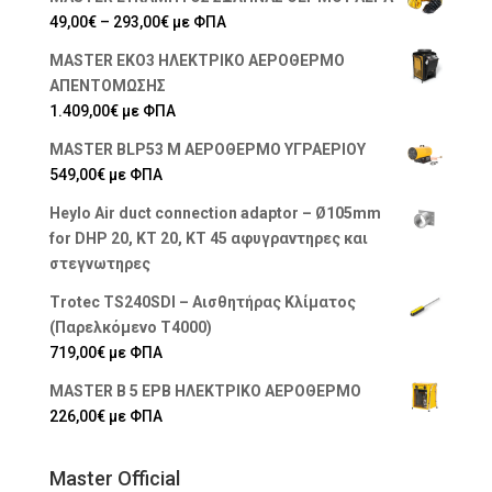
Price
49,00
€
–
293,00
€
με ΦΠΑ
range:
MASTER EKO3 ΗΛΕΚΤΡΙΚΟ ΑΕΡΟΘΕΡΜΟ
49,00€
ΑΠΕΝΤΟΜΩΣΗΣ
through
1.409,00
€
με ΦΠΑ
293,00€
MASTER BLP53 M ΑΕΡΟΘΕΡΜΟ ΥΓΡΑΕΡΙΟΥ
549,00
€
με ΦΠΑ
Heylo Air duct connection adaptor – Ø105mm
for DHP 20, KT 20, KT 45 αφυγραντηρες και
στεγνωτηρες
Trotec TS240SDI – Αισθητήρας Κλίματος
(Παρελκόμενο T4000)
719,00
€
με ΦΠΑ
MASTER B 5 EPB ΗΛΕΚΤΡΙΚΟ ΑΕΡΟΘΕΡΜΟ
226,00
€
με ΦΠΑ
Master Official