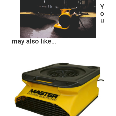
Y
o
u
may also like…