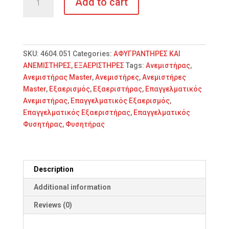
Add to cart
CD
5000
ΕΞΑΕΡΙΣΤΗΡΑΣ
ΕΠΑΓΓΕΛΜΑΤΙΚΟΣ
quantity
SKU:
4604.051
Categories:
ΑΦΥΓΡΑΝΤΗΡΕΣ ΚΑΙ
ΑΝΕΜΙΣΤΗΡΕΣ
,
ΕΞΑΕΡΙΣΤΗΡΕΣ
Tags:
Ανεμιστήρας
,
Ανεμιστήρας Master
,
Ανεμιστήρες
,
Ανεμιστήρες
Master
,
Εξαερισμός
,
Εξαεριστήρας
,
Επαγγελματικός
Ανεμιστήρας
,
Επαγγελματικός Εξαερισμός
,
Επαγγελματικός Εξαεριστήρας
,
Επαγγελματικός
Φυσητήρας
,
Φυσητήρας
Description
Additional information
Reviews (0)