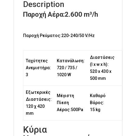
Description
Παροχή Αέρα:
2.600 m³/h
Παροχή Ρεύματος:220-240/50 V/Hz
Διαστάσεις
Ταχύτητες
Κατανάλωση:
(l x w x h):
Ανεμιστήρα:
720 / 735 /
520 x 430 x
3
1020 W
500 mm
Εξωτερικές
Μέγιστη
Καθαρό
Διαστάσεις:
Πίεση
Βάρος:
120 χ 420
Αέρας:500Pa
15 kg
mm
Κύρια