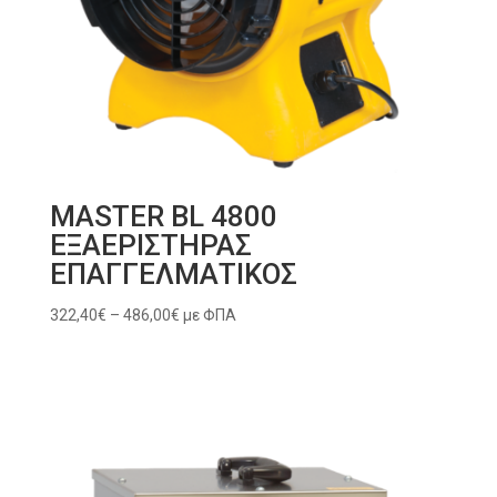
MASTER BL 4800
ΕΞΑΕΡΙΣΤΗΡΑΣ
ΕΠΑΓΓΕΛΜΑΤΙΚΟΣ
Price
322,40
€
–
486,00
€
με ΦΠΑ
range:
322,40€
through
486,00€