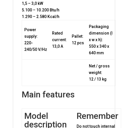
1,5 – 3,0 kW
5.100 – 10.200 Btu/h
1.290 – 2.580 Kcal/h
Packaging
Power
Rated
dimension (l
supply:
Pallet:
current:
x w x h):
220-
12 pcs
13,0 A
550 x 340 x
240/50 V/Hz
640 mm
Net / gross
weight:
12 / 13 kg
Main features
Model
Remember
description
Do not touch internal