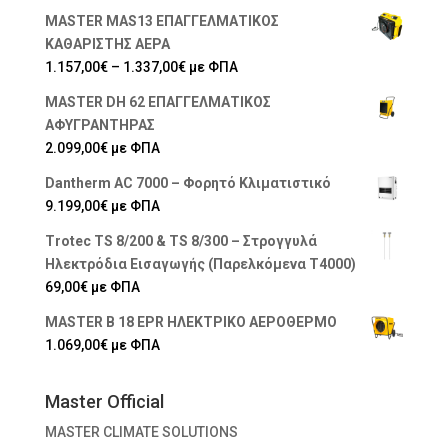
range:
MASTER MAS13 ΕΠΑΓΓΕΛΜΑΤΙΚΟΣ
446,00€
ΚΑΘΑΡΙΣΤΗΣ ΑΕΡΑ
through
Price
1.157,00
€
–
1.337,00
€
με ΦΠΑ
758,00€
range:
MASTER DH 62 ΕΠΑΓΓΕΛΜΑΤΙΚΟΣ
1.157,00€
ΑΦΥΓΡΑΝΤΗΡΑΣ
through
2.099,00
€
με ΦΠΑ
1.337,00€
Dantherm AC 7000 – Φορητό Κλιματιστικό
9.199,00
€
με ΦΠΑ
Trotec TS 8/200 & TS 8/300 – Στρογγυλά
Ηλεκτρόδια Εισαγωγής (Παρελκόμενα T4000)
69,00
€
με ΦΠΑ
MASTER B 18 EPR ΗΛΕΚΤΡΙΚΟ ΑΕΡΟΘΕΡΜΟ
1.069,00
€
με ΦΠΑ
Master Official
MASTER CLIMATE SOLUTIONS